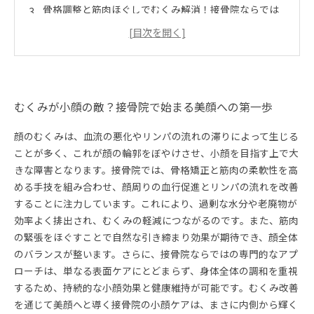
骨格調整と筋肉ほぐしでむくみ解消！接骨院ならでは
のアプローチとは
むくみ改善がもたらす自然な小顔効果の実感とその理
由
接骨院の小顔ケアで健康的な美しさを手に入れるまで
のストーリー
むくみが小顔の敵？接骨院で始まる美顔への第一歩
むくみ改善の基本ケア：自宅でできる簡単ステップ
顔のむくみは、血流の悪化やリンパの流れの滞りによって生じる
小顔ケアの未来：むくみ改善技術の最新トレンドと接
ことが多く、これが顔の輪郭をぼやけさせ、小顔を目指す上で大
骨院の役割
きな障害となります。接骨院では、骨格矯正と筋肉の柔軟性を高
める手技を組み合わせ、顔周りの血行促進とリンパの流れを改善
することに注力しています。これにより、過剰な水分や老廃物が
効率よく排出され、むくみの軽減につながるのです。また、筋肉
の緊張をほぐすことで自然な引き締まり効果が期待でき、顔全体
のバランスが整います。さらに、接骨院ならではの専門的なアプ
ローチは、単なる表面ケアにとどまらず、身体全体の調和を重視
するため、持続的な小顔効果と健康維持が可能です。むくみ改善
を通じて美顔へと導く接骨院の小顔ケアは、まさに内側から輝く