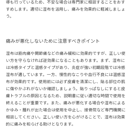
導も行っているため、不安な場合は専門家に相談することをおす
すめします。適切に湿布を活用し、痛みを効果的に軽減しましょ
う。
痛みが悪化しないために注意すべきポイント
湿布は筋肉痛や関節痛などの痛み緩和に効果的ですが、正しい使
い方を守らなければ逆効果になることもあります。まず、湿布に
は冷感タイプと温感タイプがあり、炎症が強い初期段階では冷感
湿布が適しています。一方、慢性的なこりや血行不良には温感湿
布が効果的です。使用前には必ず皮膚を清潔にし、貼る部位の肌
に傷やかぶれがないか確認しましょう。貼りっぱなしにすると皮
膚トラブルの原因となるため、説明書に従い適切な時間で使用を
終えることが重要です。また、痛みが悪化する場合や湿布による
かゆみ・腫れが出た場合は使用を中止し、接骨院など専門機関に
相談してください。正しい使い方を心がけることで、湿布は効果
的に痛みを和らげる助けとなります。