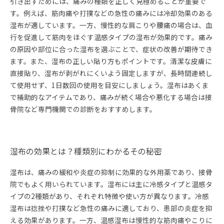
引き出すためには、痛みの種類を正しく見極めることが重要で
す。例えば、筋肉痛や打撲などの急性の痛みには冷却効果のある
湿布が適しています。一方、慢性的な肩こりや腰痛の場合は、血
行を促進して筋肉をほぐす温感タイプの湿布が効果的です。痛み
の原因や部位に合った湿布を選ぶことで、症状の改善が期待でき
ます。また、湿布の正しい貼り方もポイントです。清潔な皮膚に
直接貼り、湿布が剥がれにくいよう固定しますが、長時間連続し
て使用せず、1日数回の使用を目安にしましょう。湿布はあくま
で補助的なアイテムであり、痛みが続く場合や悪化する場合は接
骨院など専門機関での診断をおすすめします。
湿布の効果とは？種類別にわかるその秘密
湿布は、痛みの緩和や炎症の抑制に効果的な外用薬であり、接骨
院でもよく用いられています。湿布には主に冷感タイプと温感タ
イプの2種類があり、それぞれ特徴や使い方が異なります。冷感
湿布は捻挫や打撲など急性の痛みに適しており、患部の炎症を抑
える効果があります。一方、温感湿布は慢性的な筋肉痛やこりに