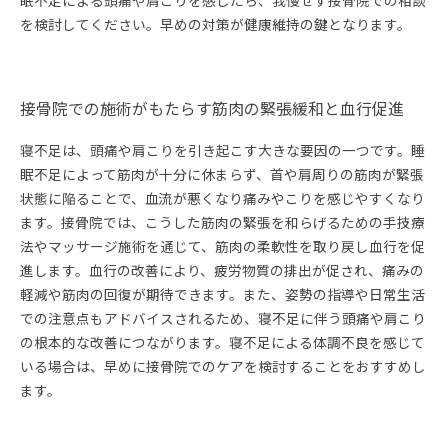
眠不足による頭痛や肩こりを感じたら、我慢せず接骨院での相談
を検討してください。早めの対策が健康維持の鍵となります。
接骨院での施術がもたらす筋肉の緊張緩和と血行促進
寝不足は、頭痛や肩こりを引き起こす大きな要因の一つです。睡
眠不足によって筋肉が十分に休まらず、首や肩周りの筋肉が緊張
状態に陥ることで、血流が悪くなり痛みやこりを感じやすくなり
ます。接骨院では、こうした筋肉の緊張を和らげるための手技療
法やマッサージ施術を通じて、筋肉の柔軟性を取り戻し血行を促
進します。血行の改善により、疲労物質の排出が促され、痛みの
軽減や筋肉の回復が期待できます。また、姿勢の指導や日常生活
での注意点もアドバイスされるため、寝不足に伴う頭痛や肩こり
の根本的な改善につながります。寝不足による体調不良を感じて
いる場合は、早めに接骨院でのケアを検討することをおすすめし
ます。