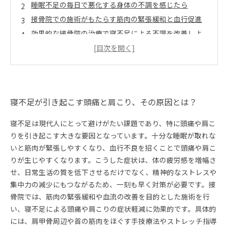
睡眠不足の毎日で悪化する身体の不調を感じたら
接骨院での施術がもたらす筋肉の緊張緩和と血行促進
効果的な接骨院の治療で寝不足による不調を改善しよ
う
健康的な睡眠と接骨院ケアで快適な毎日を取り戻す
忙しい現代人のための寝不足対策と自宅でできるケア
方法
寝不足による頭痛・肩こりを防ぐための生活習慣と
寝不足が引き起こす頭痛と肩こり、その原因とは？
は？
寝不足は現代人にとって避けがたい課題であり、特に頭痛や肩こ
りを引き起こす大きな要因となっています。十分な睡眠が取れな
いと筋肉が緊張しやすくなり、血行不良を招くことで頭痛や肩こ
りが生じやすくなります。こうした症状は、体の疲労感を増幅さ
せ、日常生活の質を低下させるだけでなく、精神的なストレスや
集中力の減少にもつながるため、一刻も早く対策が必要です。接
骨院では、筋肉の緊張緩和や血流の改善を目的とした施術を行
い、寝不足による頭痛や肩こりの症状軽減に効果的です。具体的
には、肩甲骨周辺や首の筋肉をほぐす手技療法やストレッチ指導