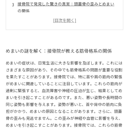
接骨院で発見した驚きの真実：頭蓋骨の歪みとめまい
の関係
治療の視点から見るめまい：専門家が導く改善法
めまい克服への第一歩：接骨院でのアプローチ
知識が鍵！正しい理解でめまいからの解放を目指す
めまいの謎を解く：接骨院が教える筋骨格系の関係
めまいの症状は、日常生活に大きな影響を及ぼします。これには
さまざまな原因があり、その中でも筋骨格系の問題が重要な役割
を果たすことがあります。接骨院では、特に首や肩の筋肉の緊張
がめまいに関連していることに注目しています。これらの筋肉が
過剰に緊張すると、血流障害や神経の圧迫が生じ、結果としてめ
まいを引き起こすことがあるのです。また、悪い姿勢や長時間の
同じ姿勢も影響を与えます。姿勢が悪いと、首や背中の筋肉に負
担がかかり、めまいの原因となることがあります。さらに、頭蓋
骨の歪みも見逃せません。この歪みが神経や血管に影響を与え、
めまいを引き起こすことがあります。接骨院では、これらの筋骨