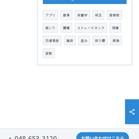
アプリ
食事
栄養学
埼玉
接骨院
肩こり
腰痛
ストレートネック
頭痛
交通事故
猫背
歪み
反り腰
産後
姿勢
048-653-3120
お問い合わせはこちら