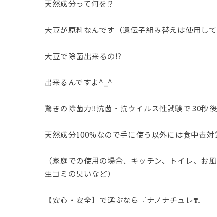
天然成分って何を⁉️
大豆が原料なんです（遺伝子組み替えは使用して
大豆で除菌出来るの⁉️
出来るんですよ^_^
驚きの除菌力‼️抗菌・抗ウイルス性試験で 30秒
天然成分100%なので手に使う以外には食中毒
（家庭での使用の場合、キッチン、トイレ、お風
生ゴミの臭いなど）
【安心・安全】で選ぶなら『ナノナチュレ❣️』