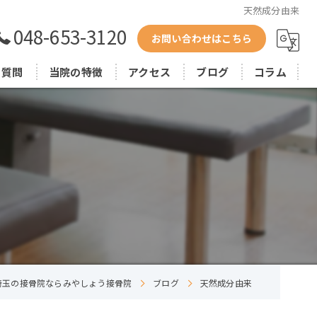
天然成分由来
048-653-3120
お問い合わせはこちら
る質問
当院の特徴
アクセス
ブログ
コラム
整体
矯正
痛み
鍼灸
小顔
埼玉の接骨院ならみやしょう接骨院
ブログ
天然成分由来