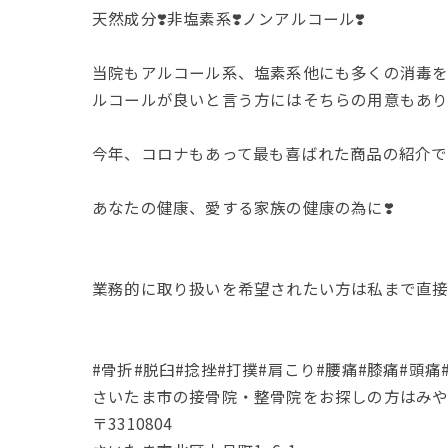
天然成分❣️非塩素系❣️ノンアルコール❣️
当院もアルコール系、塩素系他にも多くの消毒を
ルコールが良いと言う方にはそちらの用意もあ
今年、コロナもあって最も喜ばれた商品の紹介で
あなたの健康、愛する家族の健康の為に❣️
業務的に取り扱いを希望されたい方は私まで直
#骨折#脱臼#捻挫#打撲#肩こり#腰痛#膝痛#頭痛
さいたま市の接骨院・整骨院をお探しの方はみやしょう接骨院に
〒3310804