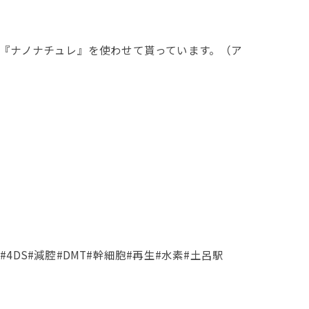
の『ナノナチュレ』を使わせて貰っています。（ア
4DS#減腔#DMT#幹細胞#再生#水素#土呂駅